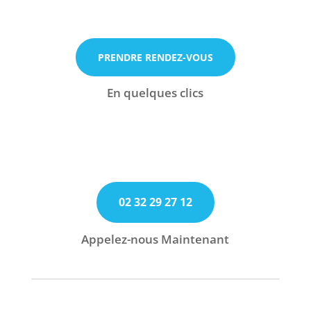
Rendez-vous par téléphone
PRENDRE RENDEZ-VOUS
Appelez-nous maintenant
En quelques clics
Rendez-vous par téléphone
02 32 29 27 12
Appelez-nous maintenant
Appelez-nous Maintenant