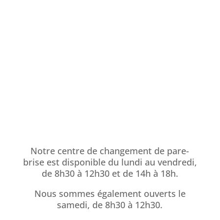
d’une méthode simple, rapide et efficace.
Faites confiance à nos experts et confiez votre
voiture en toute tranquillité.
Finalement retenez les 3 mots suivants :
Evreux, rapide et qualité.
Nous contacter
Notre centre de changement de pare-
brise est disponible du lundi au vendredi,
de 8h30 à 12h30 et de 14h à 18h.
Nous sommes également ouverts le
samedi, de 8h30 à 12h30.