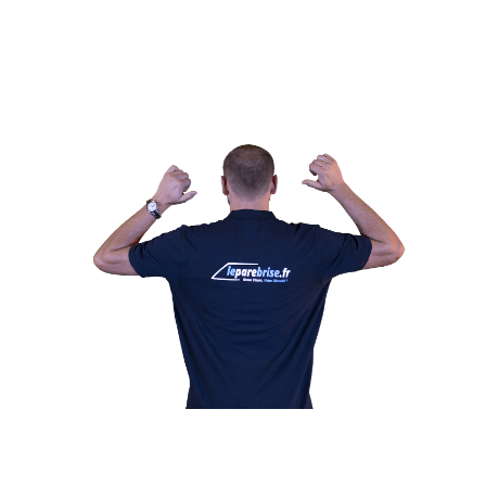
Leparebrise.fr
le meilleur centre à