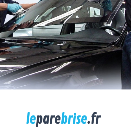
le
pare
brise
.fr