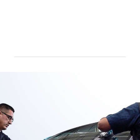
Qu’il s’agisse d’un cabriolet, d’une voiture,
d’un camping-car, d’un poids lourd, ou d’un
véhicule agricole, n’hésitez pas à nous
contacter pour bénéficier d’un nettoyage
intérieur, de balais essuie-glace et d’une
carte cadeau.