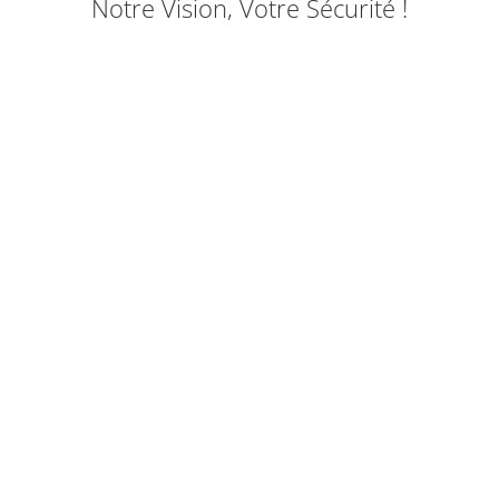
Notre Vision, Votre Sécurité !
Notre zone d’intervention
Changer son pare-brise Evreux c’est profiter