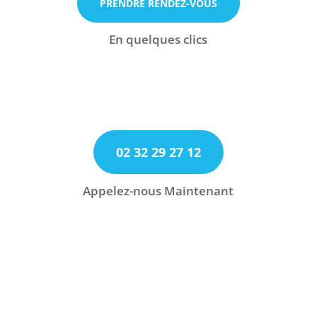
Rendez-vous par téléphone
PRENDRE RENDEZ-VOUS
Appelez-nous maintenant
En quelques clics
Rendez-vous par téléphone
02 32 29 27 12
Appelez-nous maintenant
Appelez-nous Maintenant